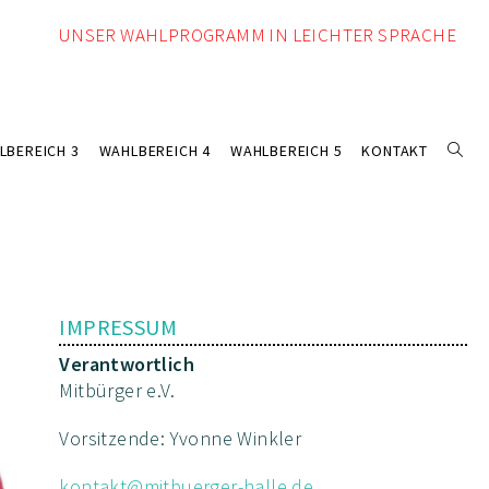
UNSER WAHLPROGRAMM IN LEICHTER SPRACHE
LBEREICH 3
WAHLBEREICH 4
WAHLBEREICH 5
KONTAKT
IMPRESSUM
Verantwortlich
Mitbürger e.V.
Vorsitzende: Yvonne Winkler
kontakt@mitbuerger-halle.de